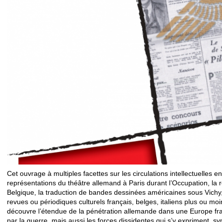
Cet ouvrage à multiples facettes sur les circulations intellectuelles
représentations du théâtre allemand à Paris durant l’Occupation, la
Belgique, la traduction de bandes dessinées américaines sous Vichy, 
revues ou périodiques culturels français, belges, italiens plus ou m
découvre l’étendue de la pénétration allemande dans une Europe fra
par la guerre, mais aussi les forces dissidentes qui s’y expriment, sy