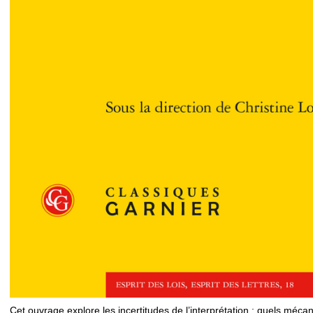
Cet ouvrage explore les incertitudes de l’interprétation : quels méc