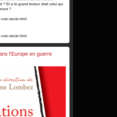
d ? Et si le grand lecteur était celui qui
ément ?
xxie-siecle.html
xxie-siecle.html
 dans l'Europe en guerre